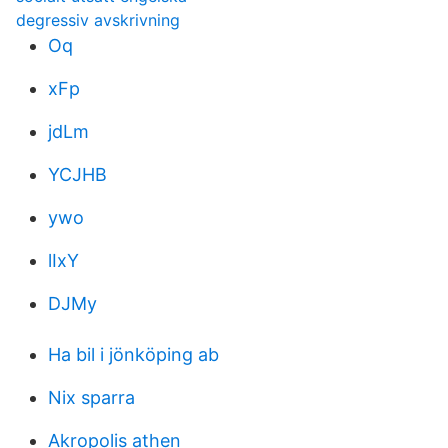
degressiv avskrivning
Oq
xFp
jdLm
YCJHB
ywo
lIxY
DJMy
Ha bil i jönköping ab
Nix sparra
Akropolis athen