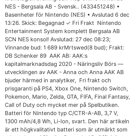
NES - Bergsala AB - Svensk.. (433451248) •
Basenheter för Nintendo (NES) • Avslutad 6 dec
13:26. Skick: Begagnad ✓ Fri Frakt Nintendo
Entertainment System komplett Bergsala AB
SCN NES konsol! Avslutad: 27 dec 08:23;
Vinnande bud: 1 689 krMrtswed(8 bud); Frakt:
DB Schenker 89 AAK AB: AAK:s
kapitalmarknadsdag 2020 - Näringsliv Börs —
utvecklingen av AAK - Anna och Anna AAK AB
bjuder härmed in analytiker, Fri frakt och
prisgaranti på PS4, Xbox One, Nintendo Switch,
Pokemon, Mario, Zelda, GTA, FIFA, Final Fantasy,
Call of Duty och mycket mer på Spelbutiken.
Batteri för Nintendo typ C/CTR-A-AB, 3,7 V,
1300 mAh/4,8 Wh, Li-Ion, svart. Den här artikeln
är ett högkvalitativt batteri som är utmärkt som