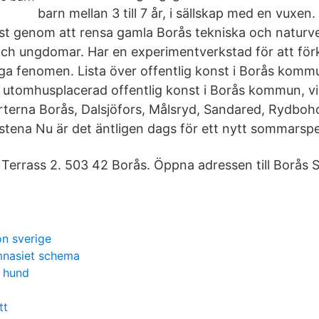
barn mellan 3 till 7 år, i sällskap med en vuxen.
t genom att rensa gamla Borås tekniska och naturv
och ungdomar. Har en experimentverkstad för att för
ga fenomen. Lista över offentlig konst i Borås komm
 utomhusplacerad offentlig konst i Borås kommun, vi
rterna Borås, Dalsjöfors, Målsryd, Sandared, Rydboho
stena Nu är det äntligen dags för ett nytt sommarspe
 Terrass 2. 503 42 Borås. Öppna adressen till Borås S
on sverige
mnasiet schema
g hund
tt