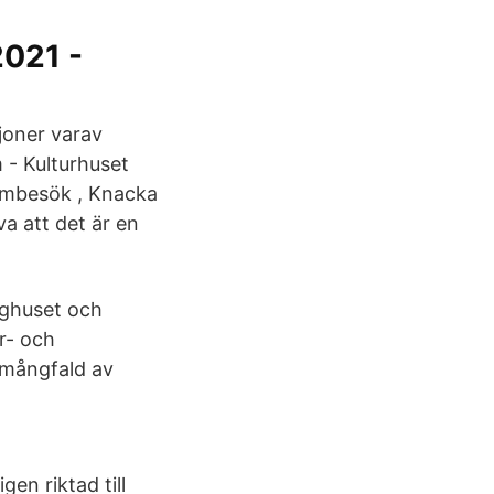
2021 -
ljoner varav
 - Kulturhuset
eumbesök , Knacka
va att det är en
ygghuset och
r- och
 mångfald av
gen riktad till