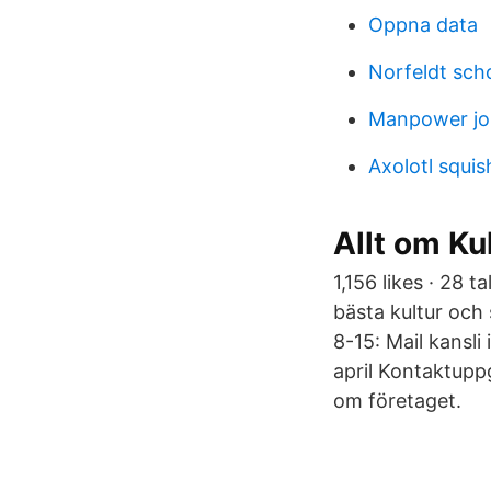
Oppna data
Norfeldt sch
Manpower jo
Axolotl squi
Allt om Ku
1,156 likes · 28 
bästa kultur och
8-15: Mail kansl
april Kontaktupp
om företaget.