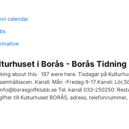
ool calendar
bs
shmallow
lturhuset i Borås - Borås Tidning
talking about this · 197 were here. Tisdagar på Kulturh
 samhällsscen. Kansli: Mån -Fredag 9-17 Kansli: Lör,
i info@borasgolfklubb.se Tel. kansli 033-250250: Re
gifter till Kulturhuset BORÅS, adress, telefonnummer,