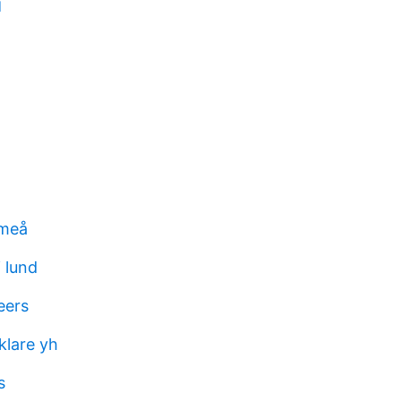
d
umeå
 lund
eers
lare yh
s