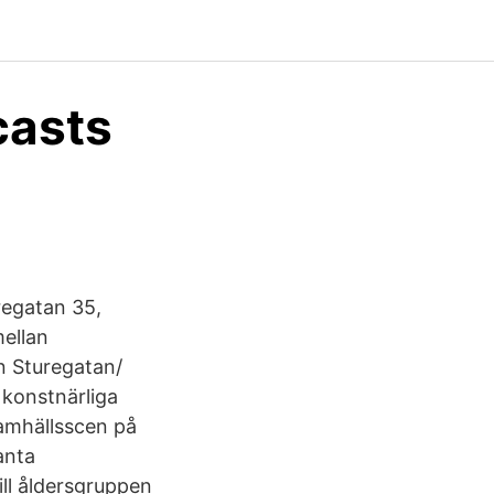
casts
regatan 35,
mellan
n Sturegatan/
 konstnärliga
samhällsscen på
anta
ill åldersgruppen