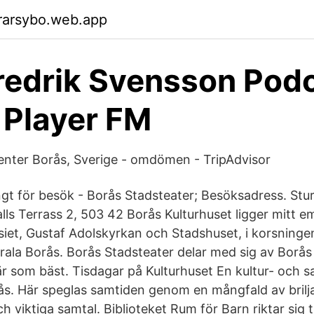
rarsybo.web.app
redrik Svensson Pod
 Player FM
nter Borås, Sverige - omdömen - TripAdvisor
ängt för besök - Borås Stadsteater; Besöksadress. Stu
alls Terrass 2, 503 42 Borås Kulturhuset ligger mitt e
et, Gustaf Adolskyrkan och Stadshuset, i korsninge
rala Borås. Borås Stadsteater delar med sig av Borås
 är som bäst. Tisdagar på Kulturhuset En kultur- och 
rås. Här speglas samtiden genom en mångfald av brilj
h viktiga samtal. Biblioteket Rum för Barn riktar sig t