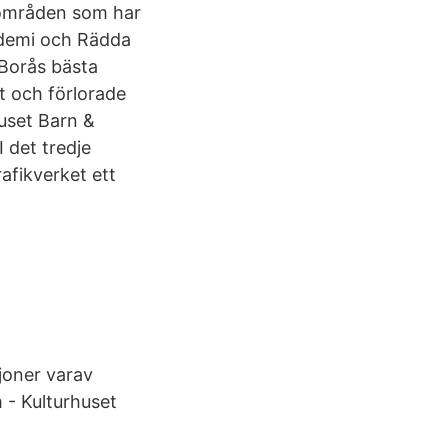
 områden som har
kademi och Rädda
 Borås bästa
et och förlorade
uset Barn &
I det tredje
afikverket ett
ljoner varav
 - Kulturhuset