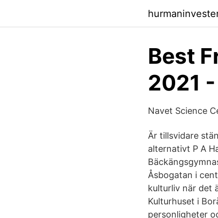
hurmaninveste
Best F
2021 -
Navet Science Ce
Är tillsvidare st
alternativt P A H
Bäckängsgymnasi
Åsbogatan i cent
kulturliv när det
Kulturhuset i Bo
personligheter oc