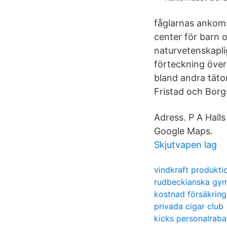
fåglarnas ankoms
center för barn 
naturvetenskapli
förteckning över
bland andra täto
Fristad och Borg
Adress. P A Halls
Google Maps.
Skjutvapen lag
vindkraft produkti
rudbeckianska gy
kostnad försäkrin
privada cigar club
kicks personalraba