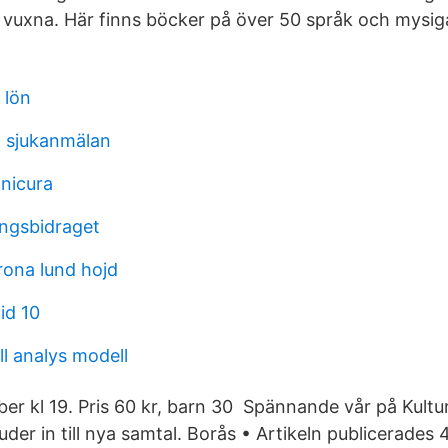
 vuxna. Här finns böcker på över 50 språk och mysiga
 lön
 sjukanmälan
anicura
ingsbidraget
rona lund hojd
id 10
ll analys modell
er kl 19. Pris 60 kr, barn 30 Spännande vår på Kultu
uder in till nya samtal. Borås • Artikeln publicerades 