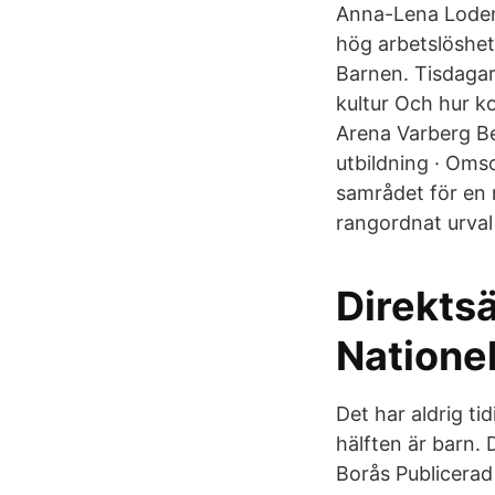
Anna-Lena Loden
hög arbetslöshet
Barnen. Tisdagar
kultur Och hur k
Arena Varberg B
utbildning · Omso
samrådet för en 
rangordnat urval 
Direkts
Natione
Det har aldrig ti
hälften är barn.
Borås Publicerad