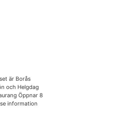
uset är Borås
Sön och Helgdag
staurang Öppnar 8
 se information