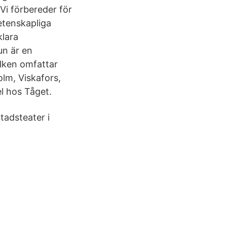
 Vi förbereder för
etenskapliga
klara
un är en
lken omfattar
lm, Viskafors,
l hos Tåget.
tadsteater i