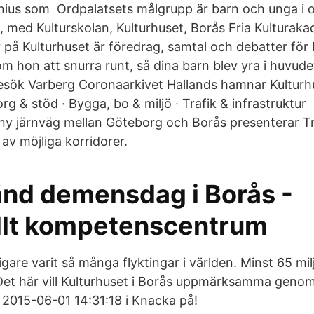
ius som Ordpalatsets målgrupp är barn och unga i
, med Kulturskolan, Kulturhuset, Borås Fria Kultura
 på Kulturhuset är föredrag, samtal och debatter för
om hon att snurra runt, så dina barn blev yra i huvud
esök Varberg Coronaarkivet Hallands hamnar Kulturh
rg & stöd · Bygga, bo & miljö · Trafik & infrastruktur 
ny järnväg mellan Göteborg och Borås presenterar Tr
av möjliga korridorer.
änd demensdag i Borås -
llt kompetenscentrum
digare varit så många flyktingar i världen. Minst 65 mi
 Det här vill Kulturhuset i Borås uppmärksamma genom
 2015-06-01 14:31:18 i Knacka på!