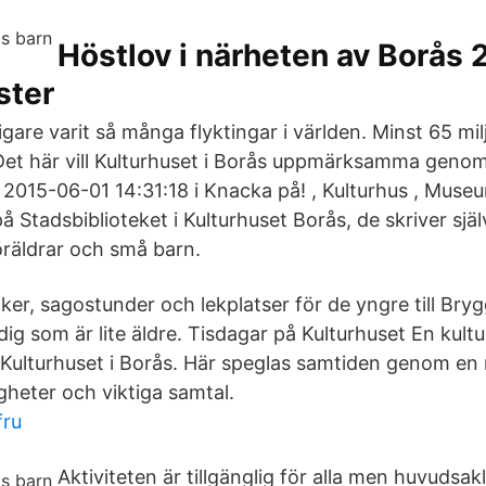
Höstlov i närheten av Borås 
ster
digare varit så många flyktingar i världen. Minst 65 mi
 Det här vill Kulturhuset i Borås uppmärksamma genom
 2015-06-01 14:31:18 i Knacka på! , Kulturhus , Mus
på Stadsbiblioteket i Kulturhuset Borås, de skriver själ
öräldrar och små barn.
öcker, sagostunder och lekplatser för de yngre till Br
ig som är lite äldre. Tisdagar på Kulturhuset En kultu
Kulturhuset i Borås. Här speglas samtiden genom en
igheter och viktiga samtal.
fru
Aktiviteten är tillgänglig för alla men huvudsakli