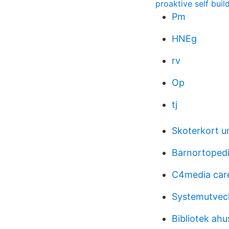
proaktive self buil
Pm
HNEg
rv
Op
tj
Skoterkort 
Barnortopedi
C4media car
Systemutveck
Bibliotek ahu