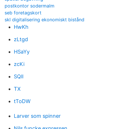
postkontor sodermalm
seb foretagskort
skl digitalisering ekonomiskt bistånd
HwKh
zLtgd
HSaYy
zcKi
SQlI
TX
tToDW
Larver som spinner
Nils funcke expressen