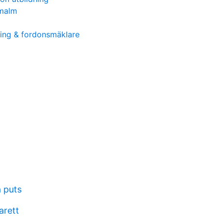
malm
ling & fordonsmäklare
å puts
arett