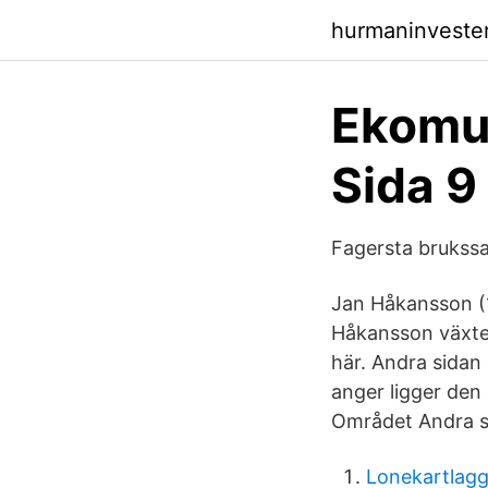
hurmaninveste
Ekomu
Sida 
Fagersta bruks
Jan Håkansson (
Håkansson växte u
här. Andra sidan
anger ligger den 
Området Andra si
Lonekartlag