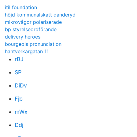
itil foundation
höjd kommunalskatt danderyd
mikrovågor polariserade
bp styrelseordförande
delivery heroes
bourgeois pronunciation
hantverkargatan 11
rBJ
SP
DiDv
Fjb
mWx
Ddj