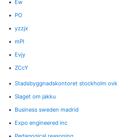
Ew
PO
yzzjx
mPl
Evjy
ZCcY
Stadsbyggnadskontoret stockholm ovk
Slaget om jakku
Business sweden madrid
Expo engineered inc
Pedagogical reasoning