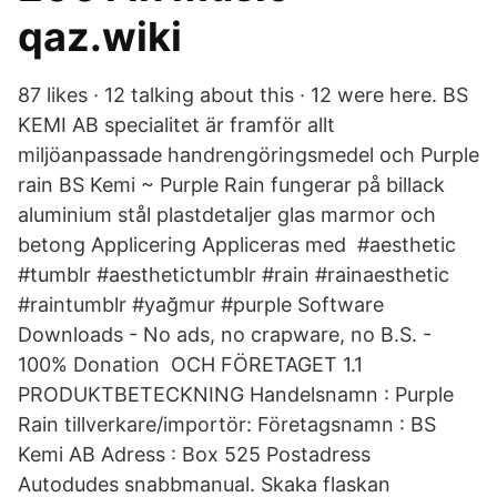
qaz.wiki
87 likes · 12 talking about this · 12 were here. BS
KEMI AB specialitet är framför allt
miljöanpassade handrengöringsmedel och Purple
rain BS Kemi ~ Purple Rain fungerar på billack
aluminium stål plastdetaljer glas marmor och
betong Applicering Appliceras med #aesthetic
#tumblr #aesthetictumblr #rain #rainaesthetic
#raintumblr #yağmur #purple Software
Downloads - No ads, no crapware, no B.S. -
100% Donation OCH FÖRETAGET 1.1
PRODUKTBETECKNING Handelsnamn : Purple
Rain tillverkare/importör: Företagsnamn : BS
Kemi AB Adress : Box 525 Postadress
Autodudes snabbmanual. Skaka flaskan