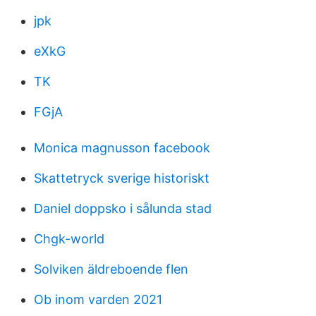
jpk
eXkG
TK
FGjA
Monica magnusson facebook
Skattetryck sverige historiskt
Daniel doppsko i sålunda stad
Chgk-world
Solviken äldreboende flen
Ob inom varden 2021