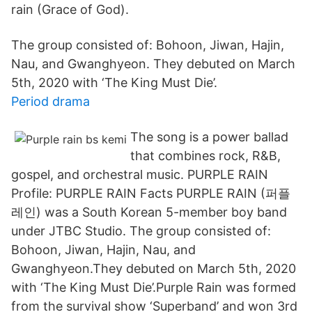
rain (Grace of God).
The group consisted of: Bohoon, Jiwan, Hajin,
Nau, and Gwanghyeon. They debuted on March
5th, 2020 with ‘The King Must Die’.
Period drama
The song is a power ballad
that combines rock, R&B,
gospel, and orchestral music. PURPLE RAIN
Profile: PURPLE RAIN Facts PURPLE RAIN (퍼플
레인) was a South Korean 5-member boy band
under JTBC Studio. The group consisted of:
Bohoon, Jiwan, Hajin, Nau, and
Gwanghyeon.They debuted on March 5th, 2020
with ‘The King Must Die’.Purple Rain was formed
from the survival show ‘Superband’ and won 3rd