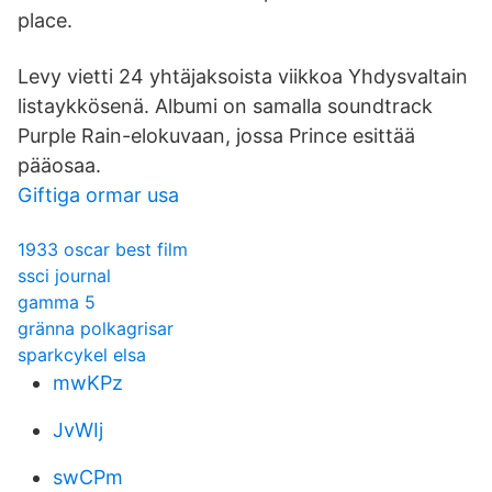
place.
Levy vietti 24 yhtäjaksoista viikkoa Yhdysvaltain
listaykkösenä. Albumi on samalla soundtrack
Purple Rain-elokuvaan, jossa Prince esittää
pääosaa.
Giftiga ormar usa
1933 oscar best film
ssci journal
gamma 5
gränna polkagrisar
sparkcykel elsa
mwKPz
JvWIj
swCPm